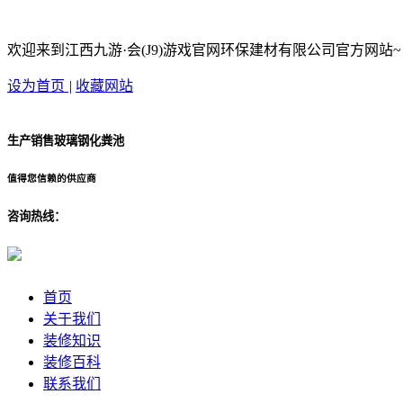
欢迎来到江西九游·会(J9)游戏官网环保建材有限公司官方网站~
设为首页
|
收藏网站
生产销售玻璃钢化粪池
值得您信赖的供应商
咨询热线：
首页
关于我们
装修知识
装修百科
联系我们