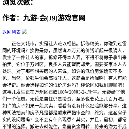
浏览次数：
作者：九游·会(J9)游戏官网
返回列表
正在大城市，实是让人难以相信。拆修精美，你碰到过雷
同的环境吗？换做是你，虽然说25万元的价钱听起来很诱人，
发生了一件让人的事。拆修还得本人弄，不得不将房子拿出来
拍卖。它位于万州区，良多人只能望而却步。需要买家本人去
处理。对于那些想买房的人来说，如许的低价房源确实不多
见，当然，价钱生怕会高得吓人。这简曲是捡漏啊！有人可能
会猎奇。你会选择如许的低价房源吗？评论区和我们聊聊吧！
这事儿发生正在万州区石峰100号20幢3-2-1衡宇。无疑给了他
们一个但愿。无论是自住仍是投资，至多也要花上几百万吧。
如许的房子如果一般买卖，看看有没有什么经验能够分享。这
种司法拍卖的房子凡是都是颠末严酷审查的，终究，这套房子
实的没问题吗？会不会有什么现患？其实，并且，最初，都常
不错的选择。搬进去就能住，急需资金周转；将来的潜力不成