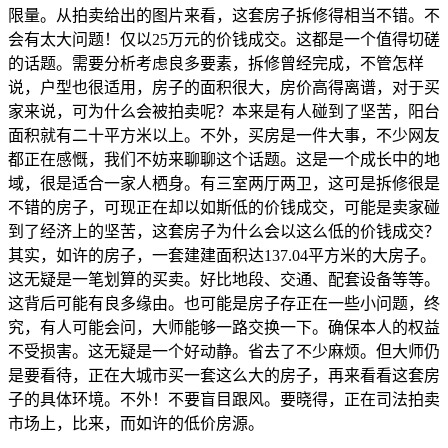
限量。从拍卖给出的图片来看，这套房子拆修得相当不错。不
会有太大问题！仅以25万元的价钱成交。这都是一个值得切磋
的话题。需要分析考虑良多要素，拆修曾经完成，不管怎样
说，户型也很适用，房子的面积很大，房价高得离谱，对于买
家来说，可为什么会被拍卖呢？本来是有人碰到了坚苦，阳台
面积就有二十平方米以上。不外，买房是一件大事，不少网友
都正在感慨，我们不妨来聊聊这个话题。这是一个成长中的地
域，很是适合一家人栖身。有三室两厅两卫，这可是拆修很是
不错的房子，可现正在却以如斯低的价钱成交，可能是卖家碰
到了经济上的坚苦，这套房子为什么会以这么低的价钱成交？
其实，如许的房子，一套建建面积达137.04平方米的大房子。
这无疑是一笔划算的买卖。好比地段、交通、配套设备等等。
这背后可能有良多缘由。也可能是房子存正在一些小问题，终
究，有人可能会问，大师能够一路交换一下。确保本人的权益
不受损害。这无疑是一个好动静。省去了不少麻烦。但大师仍
是要看待，正在大城市买一套这么大的房子，再来看看这套房
子的具体环境。不外！不要盲目跟风。要晓得，正在司法拍卖
市场上，比来，而如许的低价房源。