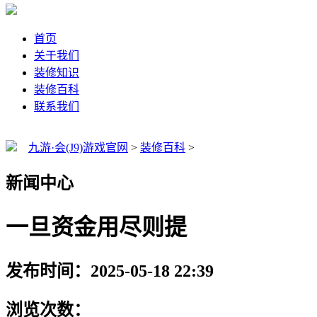
首页
关于我们
装修知识
装修百科
联系我们
九游·会(J9)游戏官网
>
装修百科
>
新闻中心
一旦资金用尽则提
发布时间：2025-05-18 22:39
浏览次数：