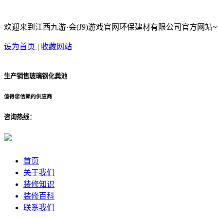
欢迎来到江西九游·会(J9)游戏官网环保建材有限公司官方网站~
设为首页
|
收藏网站
生产销售玻璃钢化粪池
值得您信赖的供应商
咨询热线：
首页
关于我们
装修知识
装修百科
联系我们